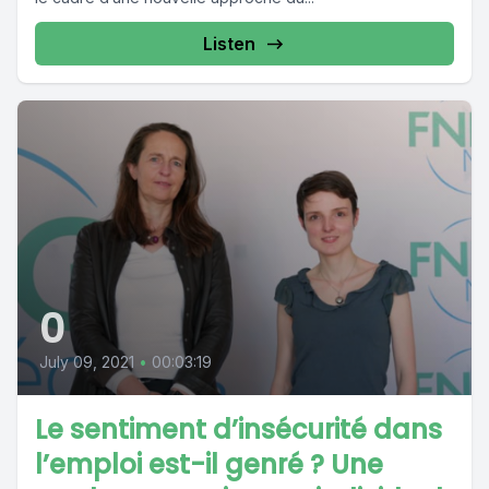
Listen
0
July 09, 2021
•
00:03:19
Le sentiment d’insécurité dans
l’emploi est-il genré ? Une