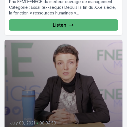
Prix EFMD-FNEGE du meilleur ouvrage de management –
Catégorie : Essai (ex-aequo) Depuis la fin du XXe siècle,
la fonction « ressources humaines »...
Listen
July 09, 2021
•
00:04:59