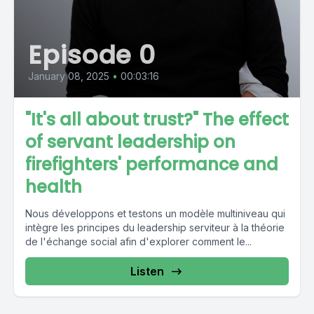
Episode 0
January 08, 2025
•
00:03:16
"It's all about trust?" The effect
of servant leadership on
firefighters' performance and
health
Nous développons et testons un modèle multiniveau qui
intègre les principes du leadership serviteur à la théorie
de l'échange social afin d'explorer comment le...
Listen