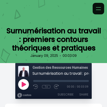
Surnumérisation au travail
: premiers contours
théoriques et pratiques
•
January 09, 2025
00:03:09
Gestion des Ressources Humaines
1x
00:00
/
00:03:09
SUBSCRIBE
SHARE