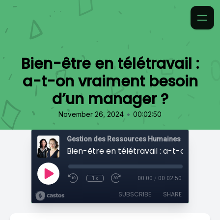
Bien-être en télétravail :
a-t-on vraiment besoin
d’un manager ?
•
November 26, 2024
00:02:50
Gestion des Ressources Humaines
1x
00:00
/
00:02:50
SUBSCRIBE
SHARE