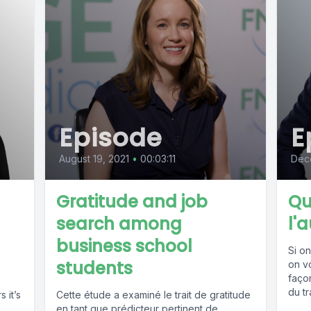
Episode
E
August 19, 2021
•
00:03:11
Dec
Gratitude and job
Qu
search among
l'
business school
Si o
students
on vo
façon
du tr
 it’s
Cette étude a examiné le trait de gratitude
en tant que prédicteur pertinent de