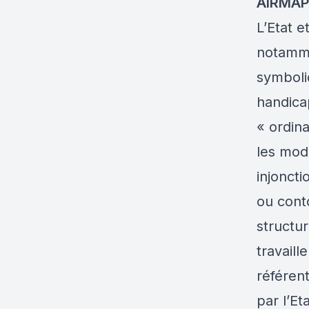
AIRMAP
L’Etat e
notammen
symboli
handicap
« ordina
les mod
injonct
ou conto
structu
travail
référent
par l’Et