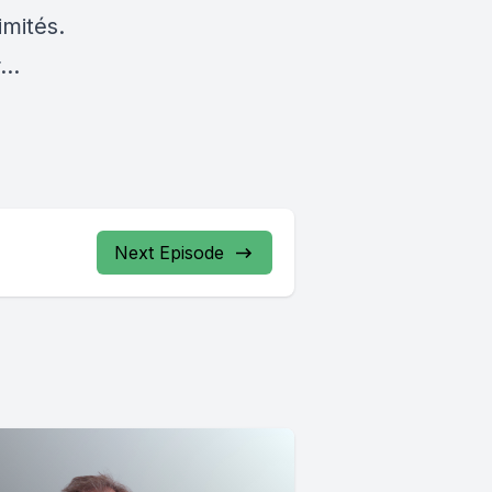
imités.
ûr…
Next Episode