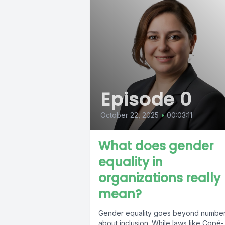
Episode 0
October 22, 2025
•
00:03:11
What does gender
equality in
organizations really
mean?
Gender equality goes beyond numbers
about inclusion. While laws like Copé-