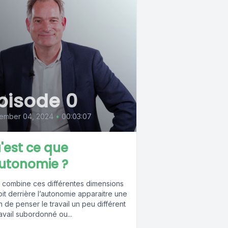
pisode 0
ember 04, 2024
•
00:03:07
'est ce que
autonomie ?
n combine ces différentes dimensions
it derrière l’autonomie apparaitre une
 de penser le travail un peu différent
avail subordonné ou...