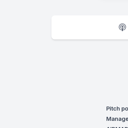
Pitch p
Managem