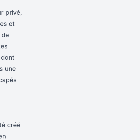
r privé,
les et
 de
tes
 dont
ns une
icapés
e
été créé
 en