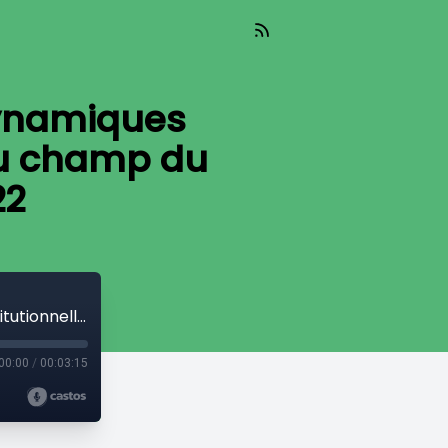
 dynamiques
 du champ du
22
Le travail des frontières dans les dynamiques institutionnelles : Etude historique du champ du handicap entre 1977 et 2022
00:00
/
00:03:15