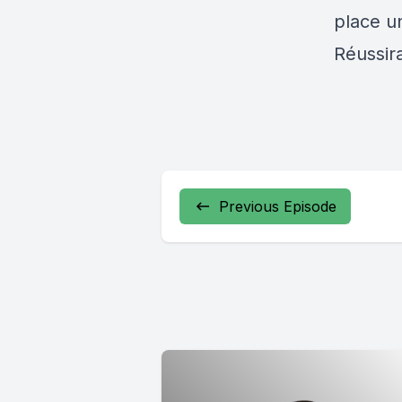
place u
Réussira
Previous Episode