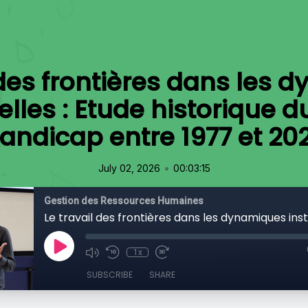
 des frontières dans les
nelles : Etude historique
andicap entre 1977 et 20
•
July 02, 2026
00:03:15
Gestion des Ressources Humaines
1x
SUBSCRIBE
SHARE