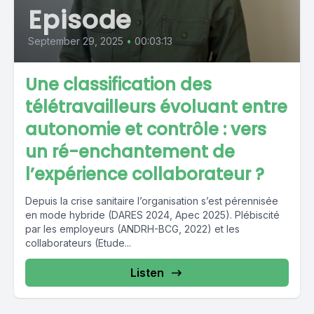
Episode
September 29, 2025
•
00:03:13
Une classification des
télétravailleurs évoluant entre
autonomie et contrôle : vers
un ré-enchantement de
l’expérience collaborateur ?
Depuis la crise sanitaire l’organisation s’est pérennisée
en mode hybride (DARES 2024, Apec 2025). Plébiscité
par les employeurs (ANDRH-BCG, 2022) et les
collaborateurs (Etude...
Listen