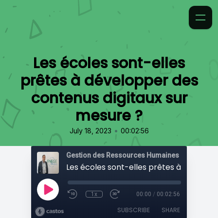
Les écoles sont-elles
prêtes à développer des
contenus digitaux sur
mesure ?
•
July 18, 2023
00:02:56
Gestion des Ressources Humaines
1x
00:00
/
00:02:56
SUBSCRIBE
SHARE