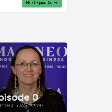
Next Episode
pisode 0
ember 21, 2022
•
00:03:47