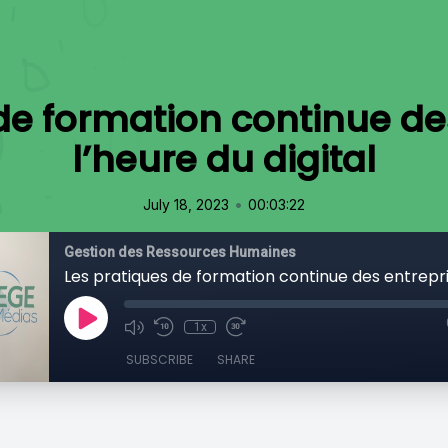
de formation continue de
l’heure du digital
•
July 18, 2023
00:03:22
Gestion des Ressources Humaines
1x
SUBSCRIBE
SHARE