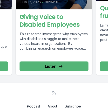
July 17, 2026
•
00:04:31
Qu
fr
Giving Voice to
Disabled Employees
La fr
émot
This research investigates why employees
trava
with disabilities struggle to make their
peut
voices heard in organizations. By
géné
tique
combining research on employee voice
and workplace disability,...
Listen
Podcast
About
Subscribe