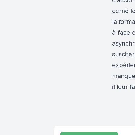
d’accom
cerné le
la forma
à-face e
asynchro
suscite
expérie
manquen
il leur 