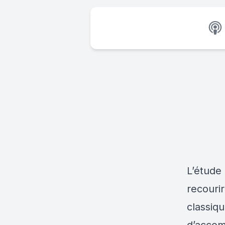
L’étude
recouri
classiq