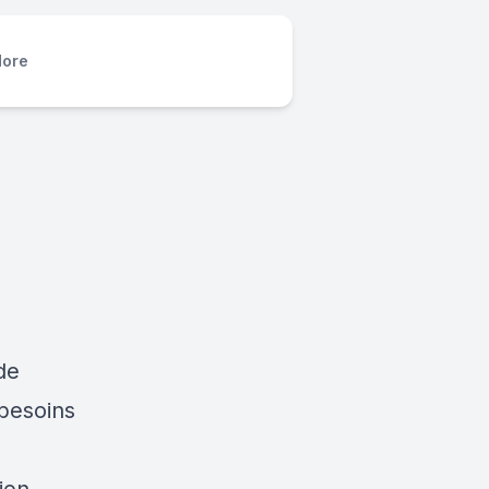
ore
de
 besoins