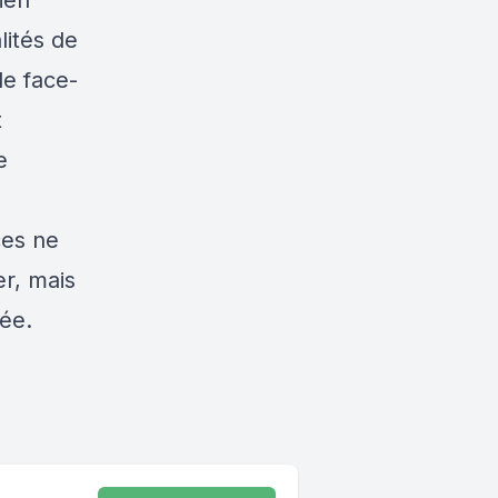
ien
lités de
le face-
t
e
ces ne
r, mais
mée.