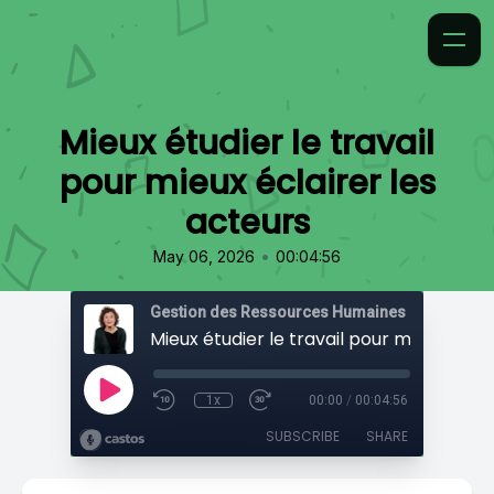
Mieux étudier le travail
pour mieux éclairer les
acteurs
•
May 06, 2026
00:04:56
Gestion des Ressources Humaines
1x
00:00
/
00:04:56
SUBSCRIBE
SHARE