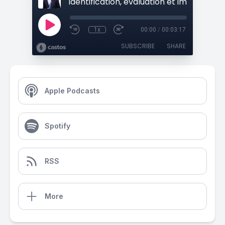
1x
00:00
/
00:03:17
SUBSCRIBE
SHARE
Apple Podcasts
Spotify
RSS
More