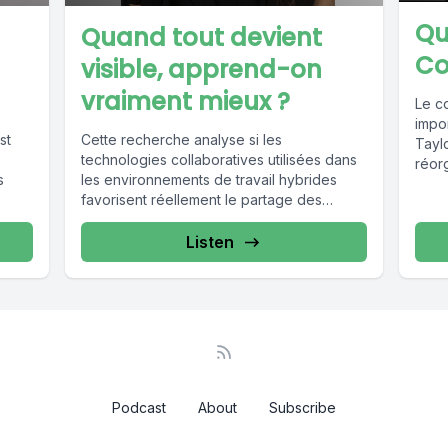
Qu
Quand tout devient
Col
visible, apprend-on
vraiment mieux ?
Le co
impor
st
Cette recherche analyse si les
Taylo
technologies collaboratives utilisées dans
réor
s
les environnements de travail hybrides
favorisent réellement le partage des
connaissances et l’apprentissage vicariant.
Si...
Listen
Podcast
About
Subscribe