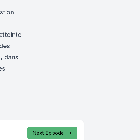
stion
atteinte
 des
s, dans
es
Next Episode