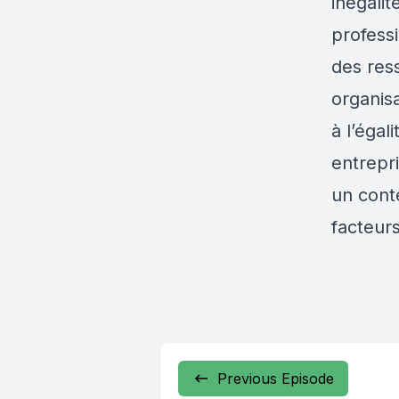
inégali
professi
des res
organisa
à l’égal
entrepr
un cont
facteurs
Previous Episode