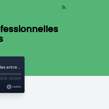
ofessionnelles
s
Stéréotypes de genre et inégalités professionnelles entre femmes et hommes
00:00
/
00:03:01