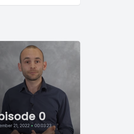
pisode 0
ember 21, 2022
•
00:03:23