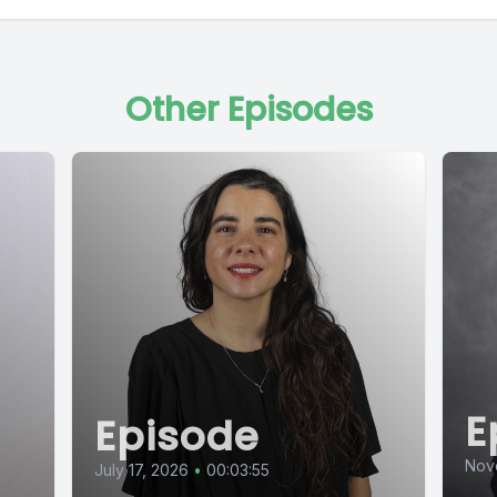
Other Episodes
E
Episode
Nov
July 17, 2026
•
00:03:55