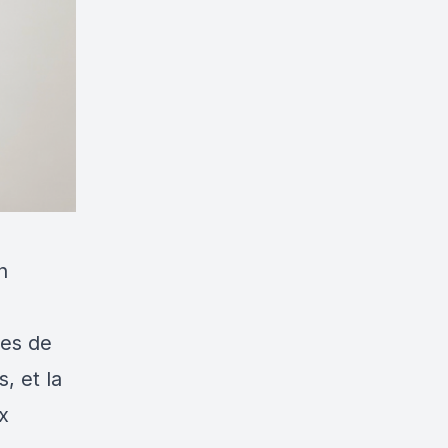
n
pes de
, et la
x