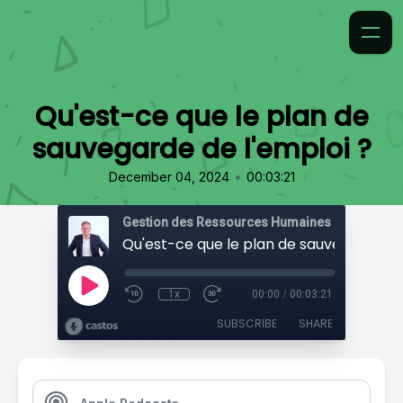
Qu'est-ce que le plan de
sauvegarde de l'emploi ?
•
December 04, 2024
00:03:21
Gestion des Ressources Humaines
1x
00:00
/
00:03:21
SUBSCRIBE
SHARE