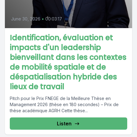
June 30, 2026
•
00:03:17
Identification, évaluation et
impacts d'un leadership
bienveillant dans les contextes
de mobilité spatiale et de
déspatialisation hybride des
lieux de travail
Pitch pour le Prix FNEGE de la Meilleure Thèse en
Management 2026 (thèse en 180 secondes) – Prix de
thèse académique AGRH Cette thèse...
Listen