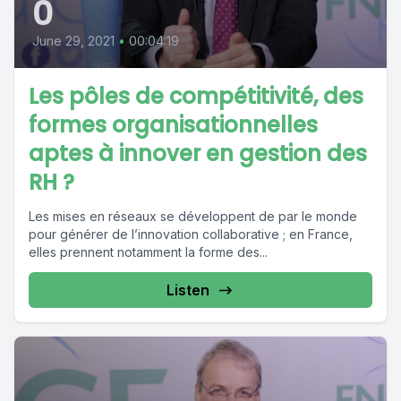
0
June 29, 2021
•
00:04:19
Les pôles de compétitivité, des
formes organisationnelles
aptes à innover en gestion des
RH ?
Les mises en réseaux se développent de par le monde
pour générer de l’innovation collaborative ; en France,
elles prennent notamment la forme des...
Listen