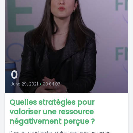
0
June 29, 2021
•
00:04:07
Quelles stratégies pour
valoriser une ressource
négativement perçue ?
Dans cette recherche exploratoire, nous analysons