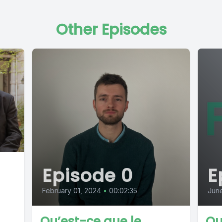
Other Episodes
Episode 0
E
February 01, 2024
•
00:02:35
June
Qu’est-ce que le
Qu