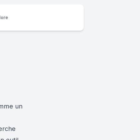
ore
comme un
herche