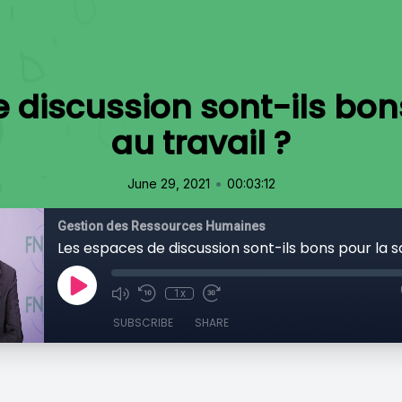
 discussion sont-ils bon
au travail ?
•
June 29, 2021
00:03:12
Gestion des Ressources Humaines
1x
SUBSCRIBE
SHARE