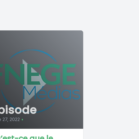
pisode
 27, 2022
•
’est-ce que le