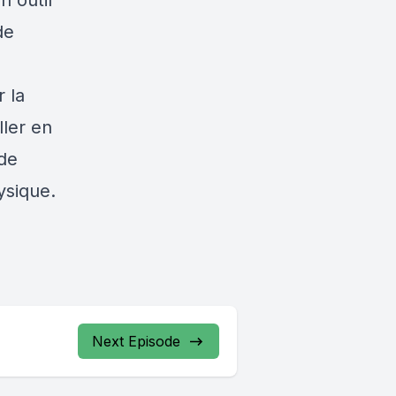
n outil
de
 la
ller en
 de
ysique.
Next Episode