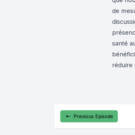
que nou
de mesu
discussi
présenc
santé au
bénéfic
réduire 
Previous Episode